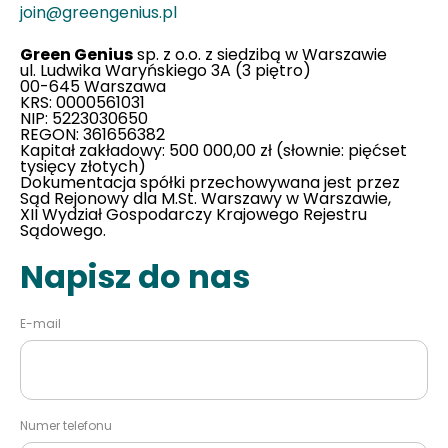
join@greengenius.pl
Green Genius
sp. z o.o. z siedzibą w Warszawie
ul. Ludwika Waryńskiego 3A (3 piętro)
00-645 Warszawa
KRS: 0000561031
NIP: 5223030650
REGON: 361656382
Kapitał zakładowy: 500 000,00 zł (słownie: pięćset
tysięcy złotych)
Dokumentacja spółki przechowywana jest przez
Sąd Rejonowy dla M.St. Warszawy w Warszawie,
XII Wydział Gospodarczy Krajowego Rejestru
Sądowego.
Napisz do nas
E-mail
Numer telefonu