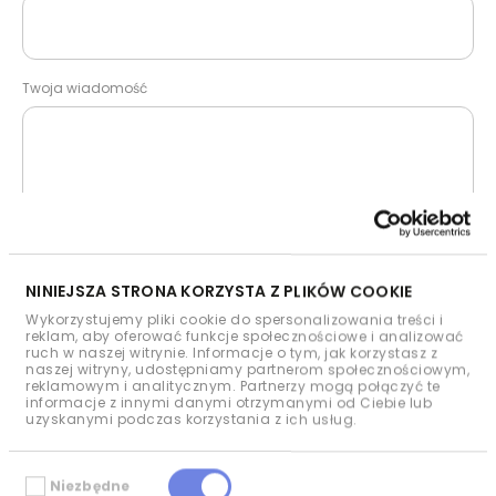
Twoja wiadomość
NINIEJSZA STRONA KORZYSTA Z PLIKÓW COOKIE
Wykorzystujemy pliki cookie do spersonalizowania treści i
Administratorem Twoich danych osobowych
reklam, aby oferować funkcje społecznościowe i analizować
podanych w formularzu jest Green Genius Sp. z o.o.
ruch w naszej witrynie. Informacje o tym, jak korzystasz z
naszej witryny, udostępniamy partnerom społecznościowym,
z siedzibą w Warszawie ul. Waryńskiego 3a; 00-645
reklamowym i analitycznym. Partnerzy mogą połączyć te
informacje z innymi danymi otrzymanymi od Ciebie lub
Warszawa (dalej: Administrator). Podane dane
uzyskanymi podczas korzystania z ich usług.
podane w formularzu kontaktowym przetwarzamy
w celu umożliwienia nawiązania nam kontaktu w
Wybór
sprawie naszej oferty lub odpowiedzi na zadane
Niezbędne
zgody