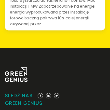
ilość wystarcza do zasilenia 164 domów. Moc
instalacji: 1 MW Zapotrzebowanie na energię:
energia wyprodukowana przez instalację
fotowoltaiczną pokrywa 10% całej energii
zużywanej przez ...
ŚLEDŹ NAS
GREEN GENIUS