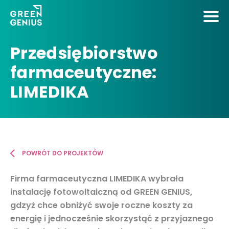
Przedsiębiorstwo
farmaceutyczne:
LIMEDIKA
POWRÓT DO PROJEKTÓW
Firma farmaceutyczna LIMEDIKA wybrała
instalację fotowoltaiczną od GREEN GENIUS,
gdzyż chce obniżyć swoje roczne koszty za
energię i jednocześnie skorzystąć z przyjaznego