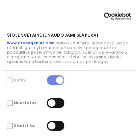
ŠIOJE SVETAINĖJE NAUDOJAMI SLAPUKAI
www.greengenius.com
slapukų surinkta informacija leidžia
užtikrinti galimybę vartotojams naršyti patogiau, teikti
patrauklius pasiūlymus bei daugiau sužinoti apie vartotojų
elgesį, analizuoti tendencijas ir tobulinti svetainę, klientų
aptarnavimą bei Bendrovės teikiamas paslaugas.
Sutikimo
Būtini
pasirinkimas
Nuostatos
Statistika