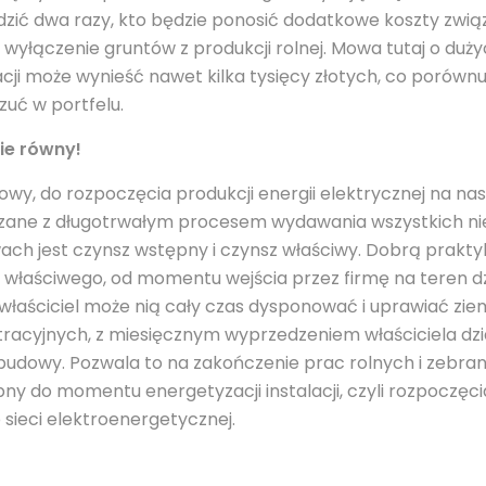
zić dwa razy, kto będzie ponosić dodatkowe koszty zwi
 wyłączenie gruntów z produkcji rolnej. Mowa tutaj o du
acji może wynieść nawet kilka tysięcy złotych, co porówn
uć w portfelu.
ie równy!
, do rozpoczęcia produkcji energii elektrycznej na nas
iązane z długotrwałym procesem wydawania wszystkich ni
ch jest czynsz wstępny i czynsz właściwy. Dobrą prakty
u właściwego, od momentu wejścia przez firmę na teren dz
właściciel może nią cały czas dysponować i uprawiać ziem
tracyjnych, z miesięcznym wyprzedzeniem właściciela dzi
udowy. Pozwala to na zakończenie prac rolnych i zebra
pny do momentu energetyzacji instalacji, czyli rozpoczęci
ieci elektroenergetycznej.