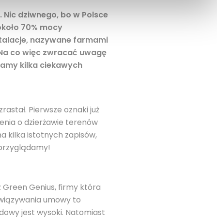
. Nic dziwnego, bo w Polsce
 około 70% mocy
stalacje, nazywane farmami
 Na co więc zwracać uwagę
iamy kilka ciekawych
rastał. Pierwsze oznaki już
zenia o dzierżawie terenów
 kilka istotnych zapisów,
 przyglądamy!
 Green Genius, firmy która
obowiązywania umowy to
udowy jest wysoki. Natomiast