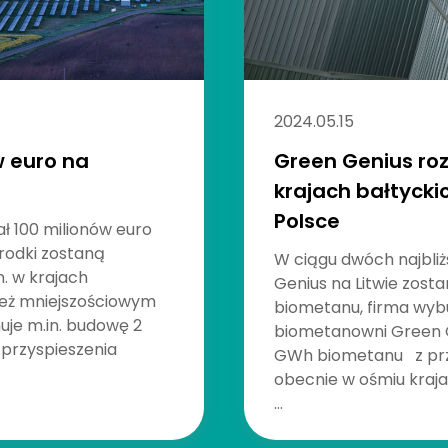
2024.05.15
w euro na
Green Genius ro
krajach bałtycki
Polsce
ał 100 milionów euro
rodki zostaną
W ciągu dwóch najbliż
. w krajach
Genius na Litwie zost
ę też mniejszościowym
biometanu, firma wyb
uje m.in. budowę 2
biometanowni Green G
 przyspieszenia
GWh biometanu z prze
obecnie w ośmiu kraja
...