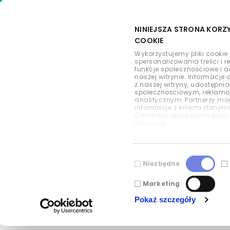
NINIEJSZA STRONA KORZ
COOKIE
Wykorzystujemy pliki cookie
spersonalizowania treści i 
funkcje społecznościowe i 
naszej witrynie. Informacje 
5 zapisów w umo
z naszej witryny, udostępn
społecznościowym, reklam
analitycznym. Partnerzy mo
informacje z innymi danym
uwagę dzierżawi
Ciebie lub uzyskanymi podc
ich usług.
Wybór
Niezbędne
zgody
Marketing
Pokaż szczegóły
WSZYSTKIE POSTY