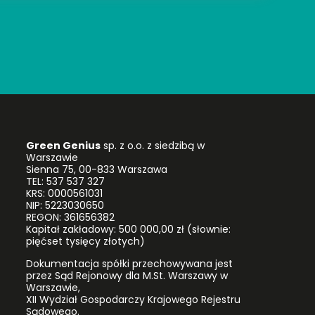
Green Genius
sp. z o.o. z siedzibą w
Warszawie
Sienna 75, 00-833 Warszawa
TEL: 537 537 327
KRS: 0000561031
NIP: 5223030650
REGON: 361656382
Kapitał zakładowy: 500 000,00 zł (słownie:
pięćset tysięcy złotych)
Dokumentacja spółki przechowywana jest
przez Sąd Rejonowy dla M.St. Warszawy w
Warszawie,
XII Wydział Gospodarczy Krajowego Rejestru
Sądowego.