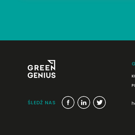
G
K
P
ŚLEDŹ NAS
h