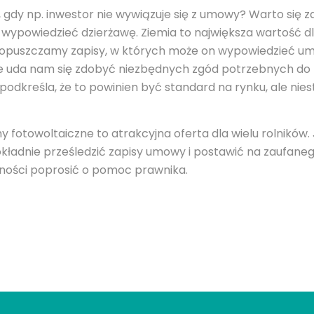
 gdy np. inwestor nie wywiązuje się z umowy? Warto się za
wypowiedzieć dzierżawę. Ziemia to największa wartość dl
opuszczamy zapisy, w których może on wypowiedzieć um
nie uda nam się zdobyć niezbędnych zgód potrzebnych d
podkreśla, że to powinien być standard na rynku, ale nieste
 fotowoltaiczne to atrakcyjna oferta dla wielu rolników
dokładnie prześledzić zapisy umowy i postawić na zaufan
asności poprosić o pomoc prawnika.