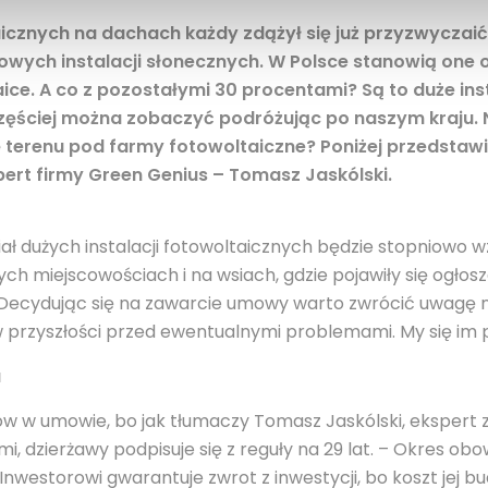
icznych na dachach każdy zdążył się już przyzwyczaić
mowych instalacji słonecznych. W Polsce stanowią one
ice. A co z pozostałymi 30 procentami? Są to duże in
częściej można zobaczyć podróżując po naszym kraju.
ę terenu pod farmy fotowoltaiczne? Poniżej przedstaw
pert firmy Green Genius – Tomasz Jaskólski.
iał dużych instalacji fotowoltaicznych będzie stopniowo wz
ych miejscowościach i na wsiach, gdzie pojawiły się ogłos
. Decydując się na zawarcie umowy warto zwrócić uwagę na
w przyszłości przed ewentualnymi problemami. My się im
u
ów w umowie, bo jak tłumaczy Tomasz Jaskólski, ekspert z
ami, dzierżawy podpisuje się z reguły na 29 lat. – Okres 
nwestorowi gwarantuje zwrot z inwestycji, bo koszt jej b