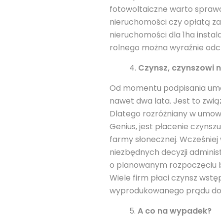
fotowoltaiczne warto sprawd
nieruchomości czy opłatą za
nieruchomości dla 1ha instal
rolnego można wyraźnie odcz
Czynsz, czynszowi n
Od momentu podpisania umowy
nawet dwa lata. Jest to zw
Dlatego rozróżniany w umowa
Genius, jest płacenie czynsz
farmy słonecznej. Wcześniej 
niezbędnych decyzji adminis
o planowanym rozpoczęciu b
Wiele firm płaci czynsz wstę
wyprodukowanego prądu do s
A co na wypadek?