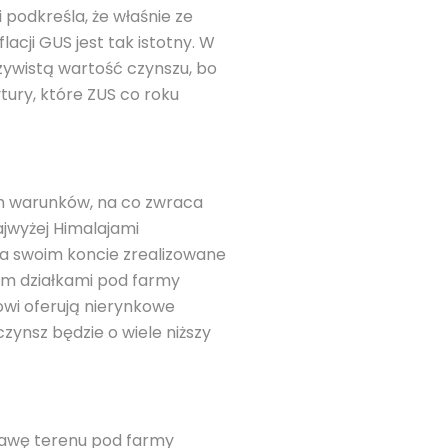
 podkreśla, że właśnie ze
acji GUS jest tak istotny. W
czywistą wartość czynszu, bo
ury, które ZUS co roku
am warunków, na co zwraca
ajwyżej Himalajami
na swoim koncie zrealizowane
rm działkami pod farmy
lowi oferują nierynkowe
czynsz będzie o wiele niższy
rżawę terenu pod farmy