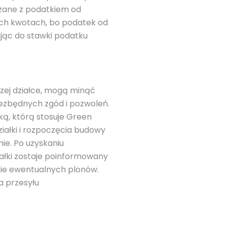
ązane z podatkiem od
żych kwotach, bo podatek od
ując do stawki podatku
zej działce, mogą minąć
ezbędnych zgód i pozwoleń.
ką, którą stosuje Green
iałki i rozpoczęcia budowy
ie. Po uzyskaniu
ałki zostaje poinformowany
nie ewentualnych plonów.
a przesyłu