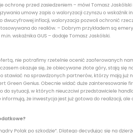
je ochronę przed zasiedzeniem – mówi Tomasz Jaskólski i
zywania umowy zapis o waloryzacji czynszu o wskaźnik infl
do dwucyfrowej inflacji, waloryzacja pozwoli ochronić rze
stosowywana do realiów. – Dobrym przykładem są emeryt
 m.in. wskaźnika GUS – dodaje Tomasz Jaskólski.
ofertą, nie potrafimy rzetelnie ocenić zaoferowanych n
czasem okazuje się, że obiecywane złote góry, stają się n
o stawiać na sprawdzonych partnerów, którzy mają już 
ert Green Genius. Obecnie widać duże zainteresowanie fi
o do sytuacji, w których nieuczciwi przedstawiciele hand
nformują, że inwestycja jest już gotowa do realizacji, ale 
dodatkowe?
mądry Polak po szkodzie”. Dlatego decydując się na dzie