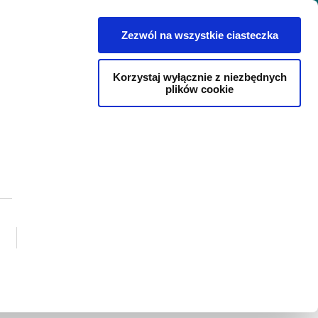
Pl
Zezwól na wszystkie ciasteczka
owe
Kariera
Kontakt
Blog
Korzystaj wyłącznie z niezbędnych
plików cookie
Język polski
rto zwrócić
angielski
y fotowoltaiczne
litewski