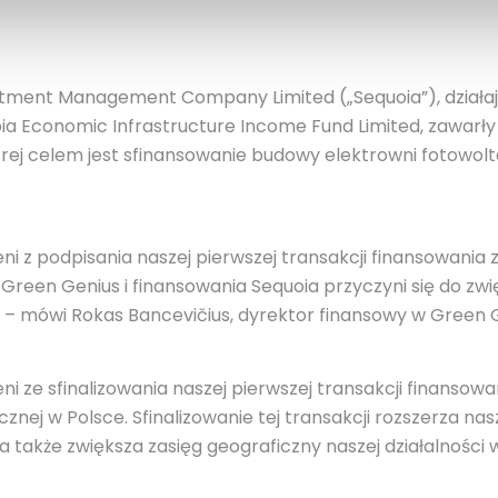
estment Management Company Limited („Sequoia”), działa
oia Economic Infrastructure Income Fund Limited, zawar
której celem jest sfinansowanie budowy elektrowni fotowo
 z podpisania naszej pierwszej transakcji finansowania z
een Genius i finansowania Sequoia przyczyni się do zwięk
ie – mówi Rokas Bancevičius, dyrektor finansowy w Green 
 ze sfinalizowania naszej pierwszej transakcji finansowa
nej w Polsce. Sfinalizowanie tej transakcji rozszerza na
, a także zwiększa zasięg geograficzny naszej działalno