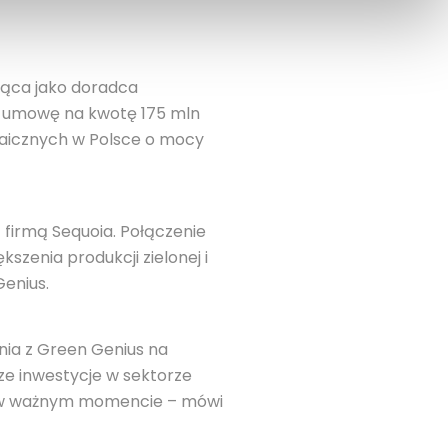
jąca jako doradca
ły umowę na kwotę 175 mln
ltaicznych w Polsce o mocy
 firmą Sequoia. Połączenie
szenia produkcji zielonej i
Genius.
nia z Green Genius na
sze inwestycje w sektorze
ści w ważnym momencie – mówi