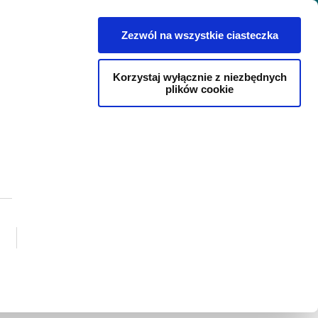
Pl
Zezwól na wszystkie ciasteczka
owe
Kariera
Kontakt
Blog
Korzystaj wyłącznie z niezbędnych
plików cookie
Język polski
ln złotych (38,5
angielski
nych o mocy 66
litewski