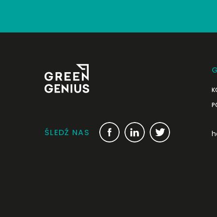
G
K
P
ŚLEDŹ NAS
h