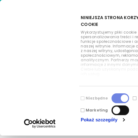
NINIEJSZA STRONA KORZ
COOKIE
Wykorzystujemy pliki cookie
spersonalizowania treści i 
funkcje społecznościowe i 
naszej witrynie. Informacje 
Green Genius po
z naszej witryny, udostępn
społecznościowym, reklam
analitycznym. Partnerzy mo
informacje z innymi danym
mln EUR) na bud
Ciebie lub uzyskanymi podc
ich usług.
MW w Polsce
Wybór
Niezbędne
zgody
Marketing
Pokaż szczegóły