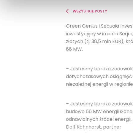
WSZYSTKIE POSTY
Green Genius i Sequoia Inv
inwestycyjny w imieniu Sequ
złotych (tj. 38,5 mln EUR), 
66 MW.
– Jesteśmy bardzo zadowoleni
dotychczasowych osiągnięć Gr
niezależnej energii w region
– Jesteśmy bardzo zadowoleni
budowę 66 MW energii słonecz
odnawialnych źródeł energii
Dolf Kohnhorst, partner